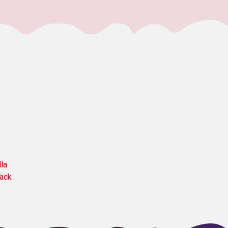
la
näck