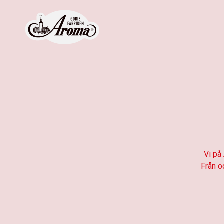
Vi på
Från o