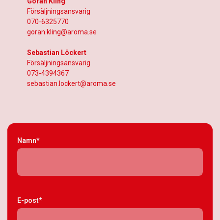
Göran Kling
Försäljningsansvarig
070-6325770
goran.kling@aroma.se
Sebastian Löckert
Försäljningsansvarig
073-4394367
sebastian.lockert@aroma.se
Namn*
E-post*