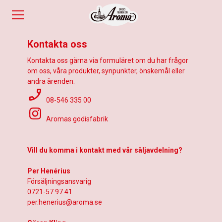
K
o
n
t
a
k
t
a
o
s
s
Kontakta oss gärna via formuläret om du har frågor
om oss, våra produkter, synpunkter, önskemål eller
andra ärenden.
08-546 335 00
Aromas godisfabrik
Vill du komma i kontakt med vår säljavdelning?
Per Henérius
Försäljningsansvarig
0721-57 97 41
per.henerius@aroma.se