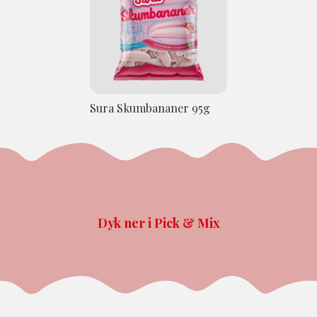
Sura Skumbananer 95g
Dyk ner i Pick & Mix