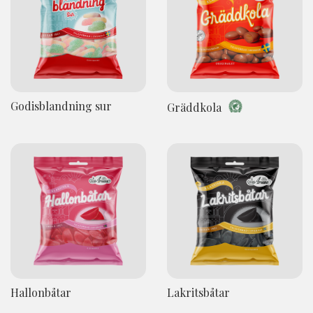
Godisblandning sur
Gräddkola
Hallonbåtar
Lakritsbåtar