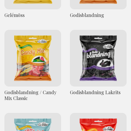
Gelémöss
Godisblandning
Godisblandning / Candy
Godisblandning Lakrits
Mix Classic