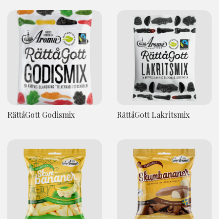
RättåGott Godismix
RättåGott Lakritsmix