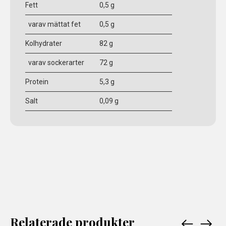
Fett
0,5 g
varav mättat fet
0,5 g
Kolhydrater
82 g
varav sockerarter
72 g
Protein
5,3 g
Salt
0,09 g
Relaterade produkter