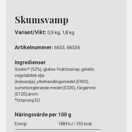
Skumsvamp
Variant/Vikt:
0,9 kg, 1,8 kg
Artikelnummer:
6653, 66536
Ingredienser
Socker* (52%), glukos-fruktossirap, gelatin,
vegetabilisk olja
(kokosolja), ytbehandlingsmedel (E903),
surhetsreglerande medel (E330), färgämne
(E120),arom.
*Ursprung EU.
Näringsvärde per 100 g
Energi
1884 kJ / 355 kcal