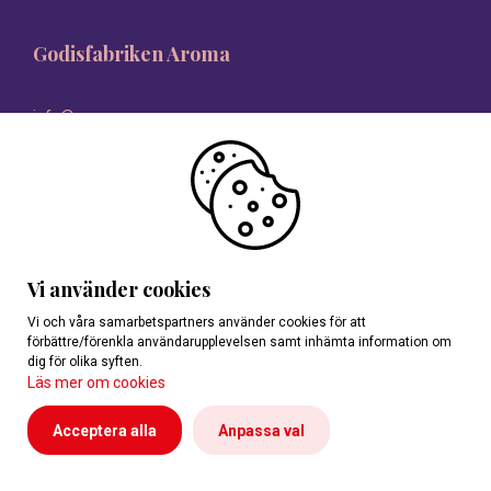
Godisfabriken Aroma
info@aroma.se
08-546 335 00
Vi använder cookies
Vi och våra samarbetspartners använder cookies för att
förbättre/förenkla användarupplevelsen samt inhämta information om
dig för olika syften.
Läs mer om cookies
Acceptera alla
Anpassa val
Personuppgifter
Reklamationer
Cookies