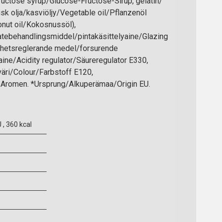
ructose syrup/Glucose-Fructose-Sirup, gelatin/
lisk olja/kasviöljy/Vegetable oil/Pflanzenöl
nut oil/Kokosnussöl),
tebehandlingsmiddel/pintakäsittelyaine/Glazing
rhetsreglerande medel/forsurende
ne/Acidity regulator/Säureregulator E330,
äri/Colour/Farbstoff E120,
/Aromen. *Ursprung/Alkuperämaa/Origin EU.
 , 360 kcal