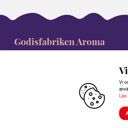
Godisfabriken Aroma
info@aroma.se
V
08-546 335 00
Vi o
anvä
Läs
A
Personuppgifter
Reklamationer
Cookies