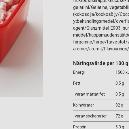
fruktoosisiirappi/Glucose-f
gelatiini/Gelatine, vegetabi
(kokosolja/kookosöljy/Coco
ytbehandlingsmedel/overfla
agent/Glanzmittel E903, su
middel/happamuudensäätöai
färgämne/farge/farvestof/v
aromer/aromit/Flavourings
Näringsvärde per 100 g
Energi
1500 kJ
Fett
0.5 g
varav mättat fet
0.5 g
Kolhydrater
82 g
varav sockerarter
72 g
Protein
5.3 g