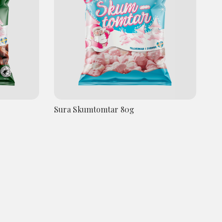
Sura Skumtomtar 80g
Sk