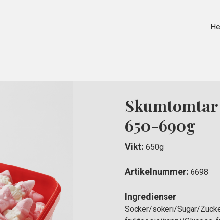
H
Skumtomtar b
650-690g
Vikt:
650g
Artikelnummer:
6698
Ingredienser
Socker/sokeri/Sugar/Zucker