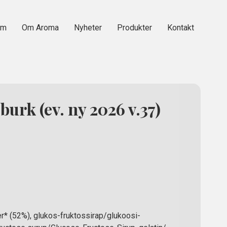
em
Om Aroma
Nyheter
Produkter
Kontakt
urk (ev. ny 2026 v.37)
* (52%), glukos-fruktossirap/glukoosi-