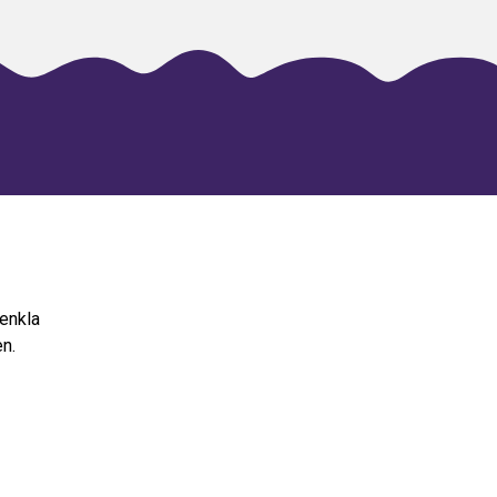
renkla
n.