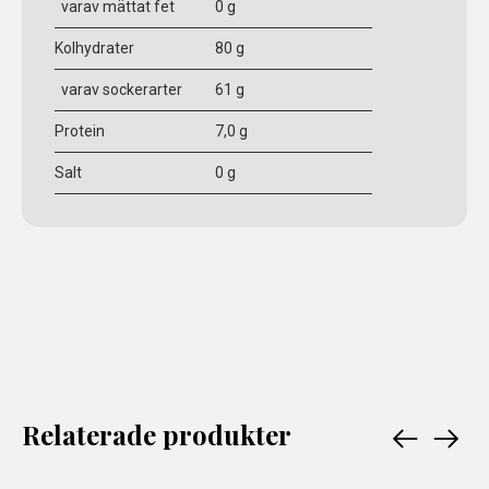
varav mättat fet
0 g
Kolhydrater
80 g
varav sockerarter
61 g
Protein
7,0 g
Salt
0 g
Relaterade produkter