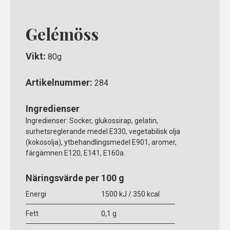
Gelémöss
Vikt:
80g
Artikelnummer:
284
Ingredienser
Ingredienser:
Socker, glukossirap, gelatin,
surhetsreglerande medel E330, vegetabilisk olja
(kokosolja), ytbehandlingsmedel E901, aromer,
färgämnen E120, E141, E160a.
Näringsvärde per 100 g
Energi
1500 kJ / 350 kcal
Fett
0,1 g