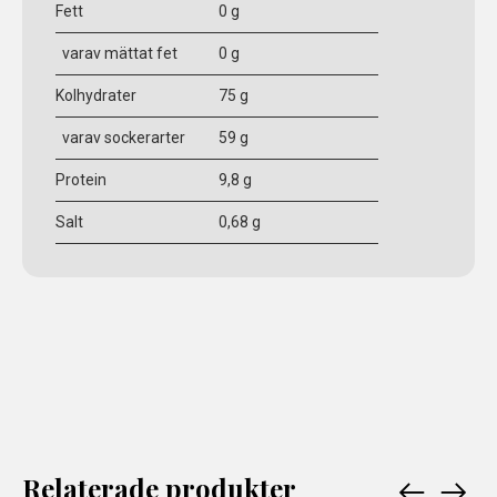
Fett
0 g
varav mättat fet
0 g
Kolhydrater
75 g
varav sockerarter
59 g
Protein
9,8 g
Salt
0,68 g
Relaterade produkter