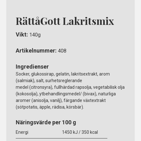
RättåGott Lakritsmix
Vikt:
140g
Artikelnummer:
408
Ingredienser
Socker, glukossirap, gelatin, lakritsextrakt, arom
(salmiak), salt, surhetsreglerande
medel (citronsyra), fullhärdad rapsolja, vegetabilisk olja
(kokosolja), ytbehandlingsmedel/ (bivax), naturliga
aromer (anisolja, vanilj), färgande växtextrakt
(sötpotatis, äpple, rädisa, körsbär).
Näringsvärde per 100 g
Energi
1450 kJ / 350 kcal