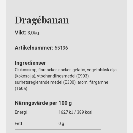
Dragébanan
Vikt:
3,0kg
Artikelnummer:
65136
Ingredienser
Glukossirap, florsocker, socker, gelatin, vegetabilisk olja
(kokosolja), ytbehandlingsmedel (E903),
surhetsreglerande medel (E330), arom, färgämne
(160a).
Näringsvärde per 100 g
Energi
1627 kJ / 389 kcal
Fett
0 g