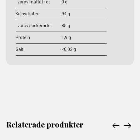
varav mättat fet
0 g
Kolhydrater
94 g
varav sockerarter
85 g
Protein
1,9 g
Salt
<0,03 g
Relaterade produkter