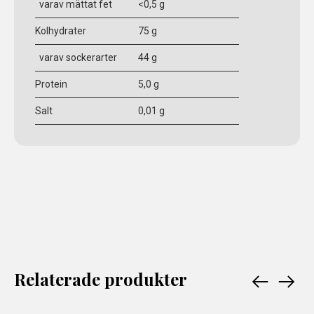
varav mättat fet
<0,5 g
Kolhydrater
75 g
varav sockerarter
44 g
Protein
5,0 g
Salt
0,01 g
Relaterade produkter