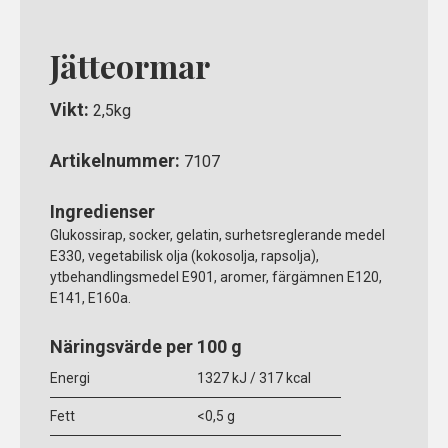
Jätteormar
Vikt:
2,5kg
Artikelnummer:
7107
Ingredienser
Glukossirap, socker, gelatin, surhetsreglerande medel
E330, vegetabilisk olja (kokosolja, rapsolja),
ytbehandlingsmedel E901, aromer, färgämnen E120,
E141, E160a.
Näringsvärde per 100 g
Energi
1327 kJ / 317 kcal
Fett
<0,5 g