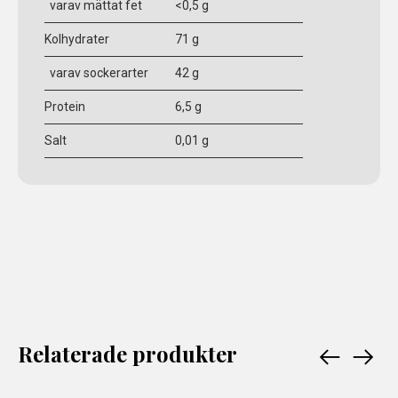
varav mättat fet
<0,5 g
Kolhydrater
71 g
varav sockerarter
42 g
Protein
6,5 g
Salt
0,01 g
Relaterade produkter